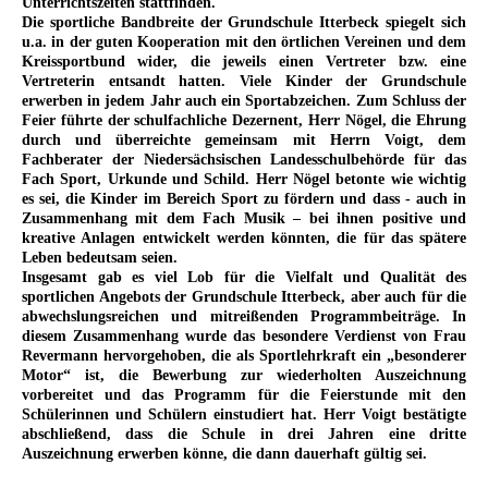
Unterrichtszeiten stattfinden.
Die sportliche Bandbreite der Grundschule Itterbeck spiegelt sich
u.a. in der guten Kooperation mit den örtlichen Vereinen und dem
Kreissportbund wider, die jeweils einen Vertreter bzw. eine
Vertreterin entsandt hatten. Viele Kinder der Grundschule
erwerben in jedem Jahr auch ein Sportabzeichen. Zum Schluss der
Feier führte der schulfachliche Dezernent, Herr Nögel, die Ehrung
durch und überreichte gemeinsam mit Herrn Voigt, dem
Fachberater der Niedersächsischen Landesschulbehörde für das
Fach Sport, Urkunde und Schild. Herr Nögel betonte wie wichtig
es sei, die Kinder im Bereich Sport zu fördern und dass - auch in
Zusammenhang mit dem Fach Musik – bei ihnen positive und
kreative Anlagen entwickelt werden könnten, die für das spätere
Leben bedeutsam seien.
Insgesamt gab es viel Lob für die Vielfalt und Qualität des
sportlichen Angebots der Grundschule Itterbeck, aber auch für die
abwechslungsreichen und mitreißenden Programmbeiträge. In
diesem Zusammenhang wurde das besondere Verdienst von Frau
Revermann hervorgehoben, die als Sportlehrkraft ein „besonderer
Motor“ ist, die Bewerbung zur wiederholten Auszeichnung
vorbereitet und das Programm für die Feierstunde mit den
Schülerinnen und Schülern einstudiert hat. Herr Voigt bestätigte
abschließend, dass die Schule in drei Jahren eine dritte
Auszeichnung erwerben könne, die dann dauerhaft gültig sei.