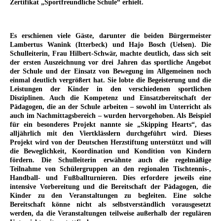
Zertifikat „Sportfreundliche Schule“ erhielt.
Es erschienen viele Gäste, darunter die beiden Bürgermeister
Lambertus Wanink (Itterbeck) und Hajo Bosch (Uelsen). Die
Schulleiterin, Frau Hilbert-Schwär, machte deutlich, dass sich seit
der ersten Auszeichnung vor drei Jahren das sportliche Angebot
der Schule und der Einsatz von Bewegung im Allgemeinen noch
einmal deutlich vergrößert hat. Sie lobte die Begeisterung und die
Leistungen der Kinder in den verschiedenen sportlichen
Disziplinen. Auch die Kompetenz und Einsatzbereitschaft der
Pädagogen, die an der Schule arbeiten – sowohl im Unterricht als
auch im Nachmittagsbereich – wurden hervorgehoben. Als Beispiel
für ein besonderes Projekt nannte sie „Skipping Hearts“, das
alljährlich mit den Viertklässlern durchgeführt wird. Dieses
Projekt wird von der Deutschen Herzstiftung unterstützt und will
die Beweglichkeit, Koordination und Kondition von Kindern
fördern. Die Schulleiterin erwähnte auch die regelmäßige
Teilnahme von Schülergruppen an den regionalen Tischtennis-,
Handball- und Fußballturnieren. Dies erfordere jeweils eine
intensive Vorbereitung und die Bereitschaft der Pädagogen, die
Kinder zu den Veranstaltungen zu begleiten. Eine solche
Bereitschaft könne nicht als selbstverständlich vorausgesetzt
werden, da die Veranstaltungen teilweise außerhalb der regulären