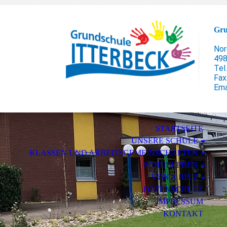
Gru
Nor
498
Tel
Fax
Ema
STARTSEITE
UNSERE SCHULE
KLASSEN UND ARBEITSGEMEINSCHAFTEN
SCHULLEBEN
VON A BIS Z
DATENSCHUTZ
IMPRESSUM
KONTAKT