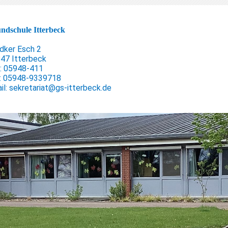
ndschule Itterbeck
dker Esch 2
47 Itterbeck
.: 05948-411
: 05948-9339718
il: sekretariat@gs-itterbeck.de