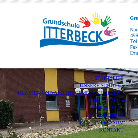
Gru
Nor
498
Tel
Fax
Ema
STARTSEITE
UNSERE SCHULE
KLASSEN UND ARBEITSGEMEINSCHAFTEN
SCHULLEBEN
VON A BIS Z
DATENSCHUTZ
IMPRESSUM
KONTAKT