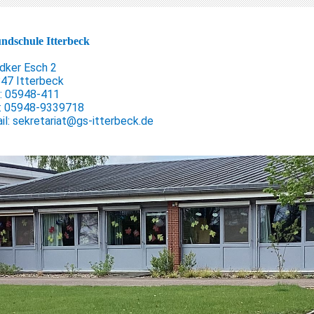
ndschule Itterbeck
dker Esch 2
47 Itterbeck
.: 05948-411
: 05948-9339718
il: sekretariat@gs-itterbeck.de