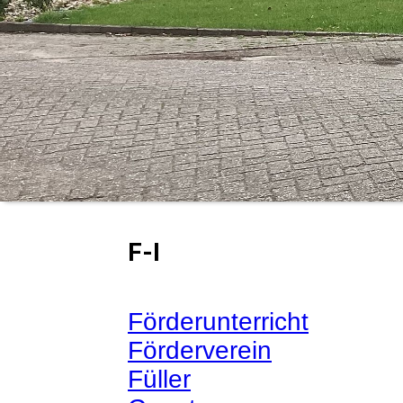
F-I
Förderunterricht
Förderverein
Füller